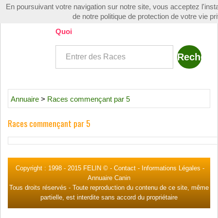
En poursuivant votre navigation sur notre site, vous acceptez l'instal
Toggle
de notre politique de protection de votre vie pr
navigati
Quoi
Annuaire
>
Races commençant par 5
Races commençant par 5
Copyright : 1998 -
2015 FELIN ©
-
Contact
-
Informations Légales
-
Annuaire Canin
Tous droits réservés - Toute reproduction du contenu de ce site, même
partielle, est interdite sans accord du propriétaire