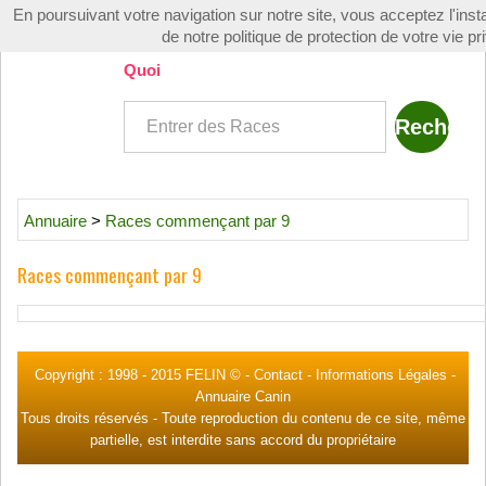
En poursuivant votre navigation sur notre site, vous acceptez l'instal
Toggle
de notre politique de protection de votre vie pr
navigati
Quoi
Annuaire
>
Races commençant par 9
Races commençant par 9
Copyright : 1998 -
2015 FELIN ©
-
Contact
-
Informations Légales
-
Annuaire Canin
Tous droits réservés - Toute reproduction du contenu de ce site, même
partielle, est interdite sans accord du propriétaire