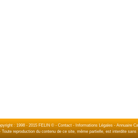
pyright : 1998 -
2015 FELIN ©
-
Contact
-
Informations Légales
-
Annuaire Ca
- Toute reproduction du contenu de ce site, même partielle, est interdite sans 