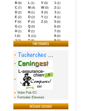
B
L
V
1
(9)
(1)
(0)
(1)
C
M
W
2
(7)
(4)
(0)
(1)
D
N
X
3
(2)
(1)
(0)
(1)
E
O
Y
4
(2)
(2)
(1)
(1)
F
P
Z
5
(0)
(3)
(0)
(0)
G
Q
6
(1)
(0)
(0)
H
R
7
(1)
(1)
(0)
I
S
8
(0)
(11)
(0)
J
T
9
(2)
(5)
(0)
PARTENAIRES
Votre Pub ICI
Formules Eleveurs
RÉSEAUX SOCIAUX