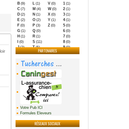
B
L
V
1
(9)
(1)
(0)
(1)
C
M
W
2
(7)
(4)
(0)
(1)
D
N
X
3
(2)
(1)
(0)
(1)
E
O
Y
4
(2)
(2)
(1)
(1)
F
P
Z
5
(0)
(3)
(0)
(0)
G
Q
6
(1)
(0)
(0)
H
R
7
(1)
(1)
(0)
I
S
8
(0)
(11)
(0)
J
T
9
(2)
(5)
(0)
PARTENAIRES
oir
Votre Pub ICI
Formules Eleveurs
RÉSEAUX SOCIAUX