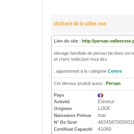
chatterie de la vallee rose
Lien du site :
http://persan.valleerose
élevage familiale de persan bicolore uni ta
et chers \ndéclaré msa dsv
, appartenant à la catégorie
Centre
Cet éleveur produit aussi :
Persan
Pays
Activité
Eleveur
Origines
LOOF
Naissance Prévue
mai
N° De Siret
4824587000001
Certificat Capacité
41060