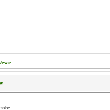
'éleveur
se
omoise