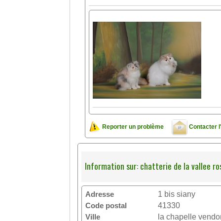
Reporter un problème
Contacter l
Information sur: chatterie de la vallee ro
Adresse
1 bis siany
Code postal
41330
Ville
la chapelle vend