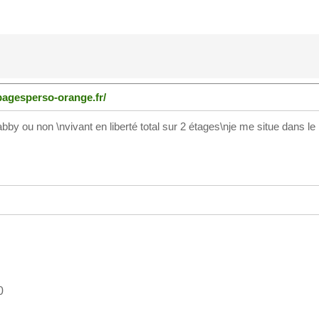
.pagesperso-orange.fr/
bby ou non \nvivant en liberté total sur 2 étages\nje me situe dans le l
0